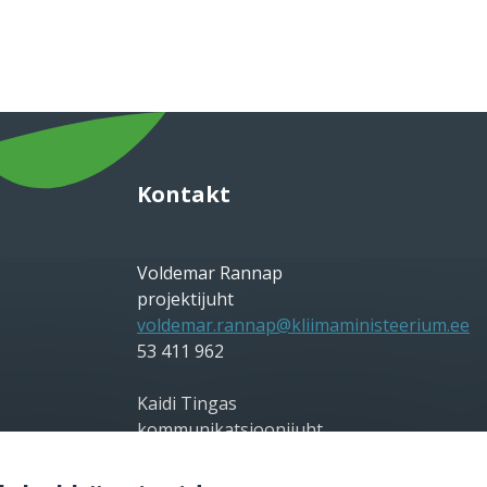
Kontakt
Voldemar Rannap
projektijuht
voldemar.rannap@kliimaministeerium.ee
53 411 962
Kaidi Tingas
kommunikatsioonijuht
kaidi.tingas@kliimaministeerium.ee
56 698 828