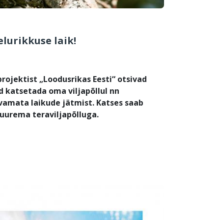
elurikkuse laik!
projektist „Loodusrikas Eesti“ otsivad
d katsetada oma viljapõllul nn
vamata laikude jätmist. Katses saab
suurema teraviljapõlluga.