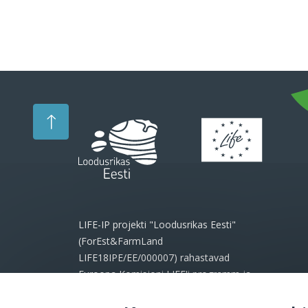
LIFE-IP projekti "Loodusrikas Eesti"
(ForEst&FarmLand
LIFE18IPE/EE/000007) rahastavad
Euroopa Komisjoni LIFE'i programm ja
projekti partnerid.