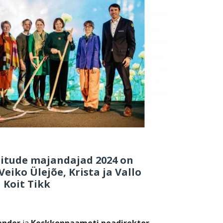
itude majandajad 2024 on
eiko Ülejõe, Krista ja Vallo
a Koit Tikk
lender
ja
Keskkonnaameti peadirektor