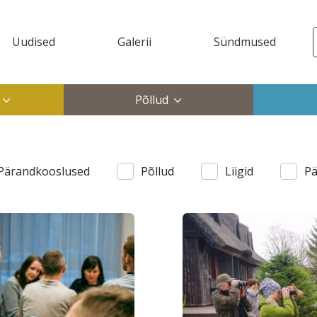
Uudised
Galerii
Sündmused
ktop)
Põllud
Pärandkooslused
Põllud
Liigid
Pä