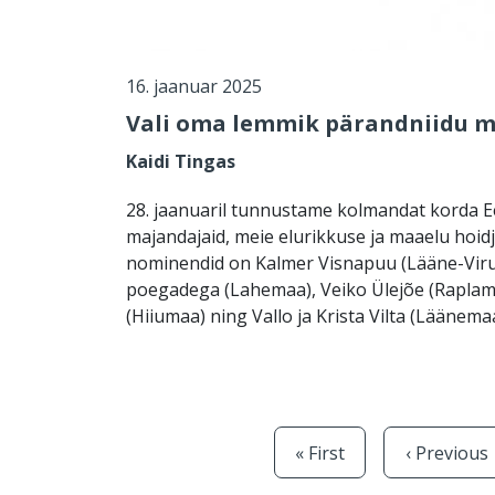
16. jaanuar 2025
Vali oma lemmik pärandniidu m
Kaidi Tingas
28. jaanuaril tunnustame kolmandat korda E
majandajaid, meie elurikkuse ja maaelu hoidj
nominendid on Kalmer Visnapuu (Lääne-Vir
poegadega (Lahemaa), Veiko Ülejõe (Raplamaa
(Hiiumaa) ning Vallo ja Krista Vilta (Läänemaa
Esimene leht
Eelmine le
« First
‹ Previous