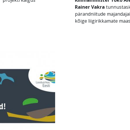
Rainer Vakra
tunnustasid
pärandniitude majandaja
kõige liigirikkamate maas