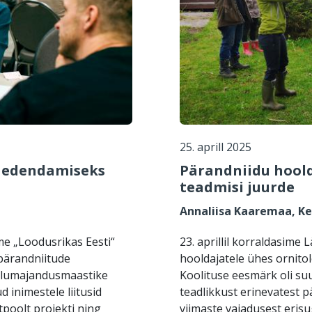
25. aprill 2025
e edendamiseks
Pärandniidu hoold
teadmisi juurde
Annaliisa Kaaremaa, 
e „Loodusrikas Eesti“
23. aprillil korraldasim
 pärandniitude
hooldajatele ühes ornito
llumajandusmaastike
Koolituse eesmärk oli su
 inimestele liitusid
teadlikkust erinevatest p
tpoolt projekti ning
viimaste vajadusest erisu