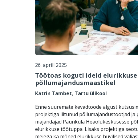
26. aprill 2025
Töötoas koguti ideid elurikkus
põllumajandusmaastikel
Katrin Tambet, Tartu ülikool
Enne suuremate kevadtööde algust kutsusim
projektiga liitunud põllumajandustootjad ja
majandajad Paunküla Heaolukeskusesse põ
elurikkuse töötuppa. Lisaks projektiga seotud
meiega ka mõned elurikkuse huvilised väljas