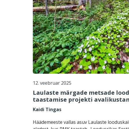
12. veebruar 2025
Laulaste märgade metsade loodu
taastamise projekti avalikusta
Kaidi Tingas
Häädemeeste vallas asuv Laulaste looduskai
aladest, kus RMK taastab „Loodusrikas Eesti