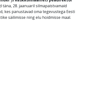
 täna, 28. jaanuaril silmapaistvamaid
id, kes panustavad oma tegevustega Eesti
tike säilimisse ning elu hoidmisse maal.