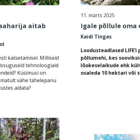
11. märts 2025
aaharija aitab
Igale põllule oma 
Kaidi Tingas
ol
Loodusteadlased LIFE’i 
ti katsetamisel. Milliseid
põllumehi, kes sooviksi
issuguseid tehnoloogiaid
lõokeselaikude ehk kül
hendeid? Küsimusi on
osaleda 10 hektari või 
nimatult vähe tähelepanu
ustes aidata?