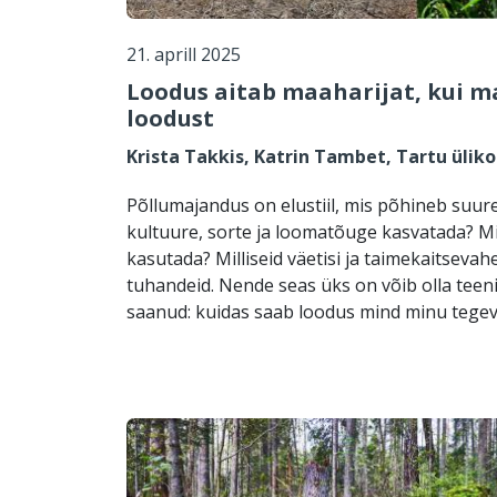
21. aprill 2025
Loodus aitab maaharijat, kui m
loodust
Krista Takkis, Katrin Tambet, Tartu üliko
Põllumajandus on elustiil, mis põhineb suures
kultuure, sorte ja loomatõuge kasvatada? M
kasutada? Milliseid väetisi ja taimekaitseva
tuhandeid. Nende seas üks on võib olla tee
saanud: kuidas saab loodus mind minu tegev