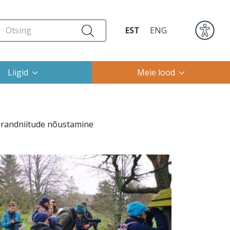
EST
ENG
Liigid
Meie lood
randniitude nõustamine