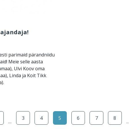
ajandaja!
esti parimaid pärandniidu
aid! Meie selle aasta
umaa), Ulvi Koov oma
), Linda ja Koit Tikk
).
Pagination
ht
Page
Page
Eesolev leht
Page
Page
Page
3
4
5
6
7
8
…