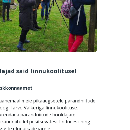
ajad said linnukoolitusel
Keskkonnaamet
e Läänemaal meie pikaaegsetele pärandniitude
loog Tarvo Valkeriga linnukoolituse.
urendada pärandniitude hooldajate
ärandniitudel pesitsevatest lindudest ning
guste elupaikade järele.