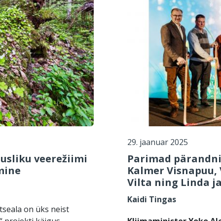
29. jaanuar 2025
sliku veerežiimi
Parimad pärandni
mine
Kalmer Visnapuu, V
Vilta ning Linda j
Kaidi Tingas
tseala on üks neist
“ projekti käigus
Kliimaminister Yoko A