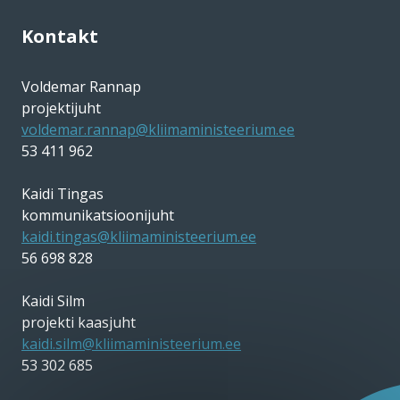
Kontakt
Voldemar Rannap
projektijuht
voldemar.rannap@kliimaministeerium.ee
53 411 962
Kaidi Tingas
kommunikatsioonijuht
kaidi.tingas@kliimaministeerium.ee
56 698 828
Kaidi Silm
projekti kaasjuht
kaidi.silm@kliimaministeerium.ee
53 302 685