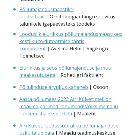
Põllumajandusmaastike
loodushoid
| Ornitoloogiaühingu soovitusi
talunikele igapäevasteks töödeks
Looduslik elurikkus põllumajandusmaastikes:
kestliku toidutootmise tähtis
komponent
| Aveliina Helm | Riigikogu
Toimetised
Elurikkus ja seos põllumajanduse ja muu
maakasutusega
| Rohetiigri faktileht
Põllulindude arvukus kahaneb
| Osoon
Aasta põllumees 2023 Airi Külvet: meil on
maailma parimad rohumaad! Võiksime palju
rohkem liha eksportida
| Maaleht
Airi Külvet: loodussõbraliku põllumajanduse
usku talupidaja
| Maaelu teadmuskeskuse