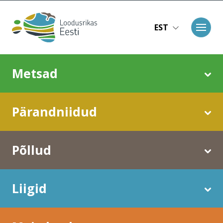
Liigu edasi põhisisu juurde
EST
Main navigation
Metsad
Pärandniidud
Põllud
Liigid