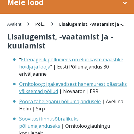
Meie lood
Leivapuru
Avaleht
Põllud
Lisalugemist, -vaatamist ja -kuulamist
Lisalugemist, -vaatamist ja -
kuulamist
"
Ettenägelik põllumees on elurikaste maastike
hoidja ja looja
" | Eesti Põllumajandus 30
eriväljaanne
Ornitoloog: igakevadisest hanemurest päästaks
väiksemad põllud
| Novaator | ERR
Pööra tähelepanu põllumajandusele
| Aveliina
Helm | Sirp
Soovitusi linnusõbralikuks
põllumajanduseks
| Ornitoloogiaühingu
kodulehelt