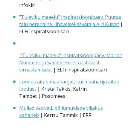
infokiri
"Tuleviku maaelu" inspiratsioonipäev. Puutsa
talu perenaine, lihaveisekasvataja Airi Külvet
|
ELFi inspiratsioonisari
"Tuleviku maaelu" inspiratsioonipäev. Marian
Nummert ja Sander Hiire taastavast
virnastamisest
| ELFi inspiratsioonisari
Loodus aitab maaharijat, kui maaharija aitab
loodust
| Krista Takkis, Katrin
Tambet | Postimees
Mullad väsivad, põllumuldade viljakus
kahaneb
| Kerttu Tammik | ERR